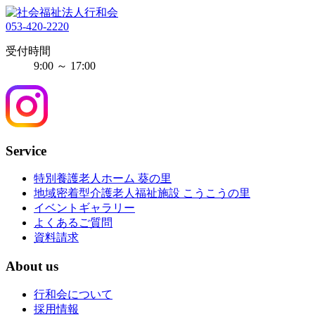
053-420-2220
受付時間
9:00 ～ 17:00
Service
特別養護老人ホーム 葵の里
地域密着型介護老人福祉施設 こうこうの里
イベントギャラリー
よくあるご質問
資料請求
About us
行和会について
採用情報